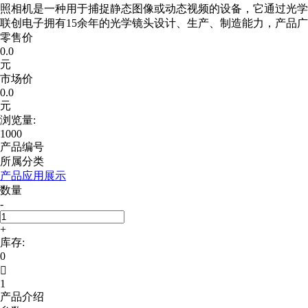
照相机是一种用于捕捉静态图像或动态视频的设备，它通过光学
联创电子拥有15余年的光学镜头设计、生产、制造能力，产品
零售价
0.0
元
市场价
0.0
元
浏览量:
1000
产品编号
所属分类
产品应用展示
数量
-
+
库存:
0

1
产品介绍