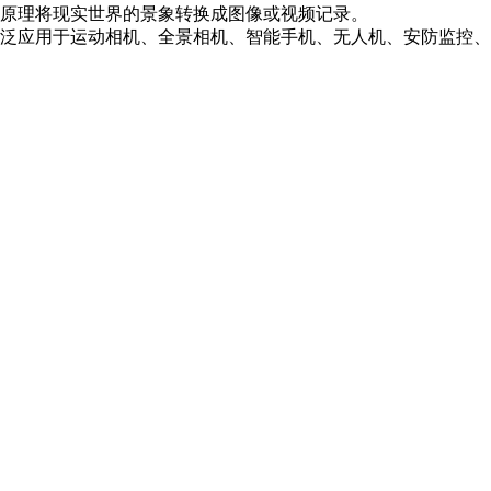
原理将现实世界的景象转换成图像或视频记录。
广泛应用于运动相机、全景相机、智能手机、无人机、安防监控