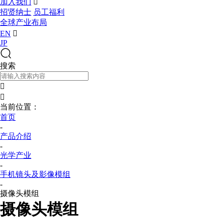
加入我们

招贤纳士
员工福利
全球产业布局
EN

JP
搜索


当前位置：
首页
-
产品介绍
-
光学产业
-
手机镜头及影像模组
-
摄像头模组
摄像头模组