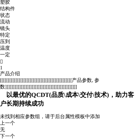
塑胶
结构件
状态
流动
镜头
特定
压到
温度
一定

1
产品介绍
[[[[[[[[[[[[[[[[[[[[[[[[[[[[[[[[[[[[[[[[[[[[[[产品参数, 参
数]]]]]]]]]]]]]]]]]]]]]]]]]]]]]]]]]]]]]]]]]]]]]]
以最优的QCDT(品质\成本\交付\技术)，助力客
户长期持续成功
未找到相应参数组，请于后台属性模板中添加
上一个
无
下一个